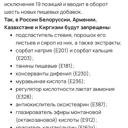
исключения 19 позиций и вводит в оборот
шесть новых пищевых добавок.
Так, в России Белоруссии, Армении,
Казахстане и Киргизии будут запрещены:
подсластитель стевия, порошок его
листьев и сироп из них, а также экстракты;
сорбат натрия (Е201) и сорбат кальция
(Е203);
танины пищевые (Е181);
консерванты дифенил (Е230);
муравьиная кислота (Е236);
регулятор кислотности лактат аммония
(Е328);
антиокислитель оксистеарин (Е387);
глазирователь эфиры монтановой
(октакозановой) кислоты (Е912);
краситель кантаксантин (E161g);