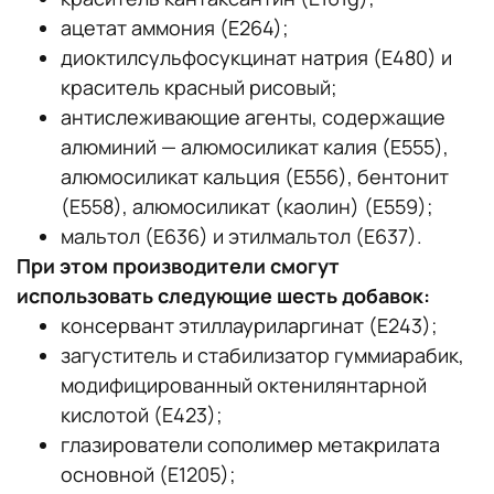
ацетат аммония (Е264);
диоктилсульфосукцинат натрия (Е480) и
краситель красный рисовый;
антислеживающие агенты, содержащие
алюминий — алюмосиликат калия (E555),
алюмосиликат кальция (Е556), бентонит
(Е558), алюмосиликат (каолин) (Е559);
мальтол (Е636) и этилмальтол (Е637).
При этом производители смогут
использовать следующие шесть добавок:
консервант этиллауриларгинат (Е243);
загуститель и стабилизатор гуммиарабик,
модифицированный октенилянтарной
кислотой (Е423);
глазирователи сополимер метакрилата
основной (Е1205);