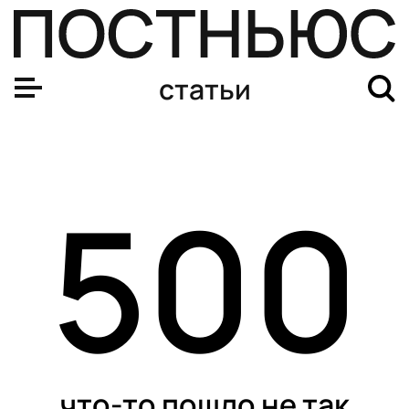
статьи
500
что-то пошло не так