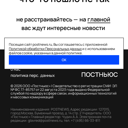
не расстраивайтесь —
на
главной
вас ждут интересные
новости
Посещая сайт postnews.ru, Вы соглашаетесь с приложенной
Политикой обработки Персональных данных
и с использованием
файлов cookie, указанных в данной политике.
ОК
спецпроекты
о нас
политика перс. данных
© 2026 ООО «Постньюс» |
Свидетельство о регистрации СМИ: ЭЛ
№ ФС 77–85757 от 22 августа 2023 года выдано Федеральной
службой по надзору в сфере связи, информационных технологий
и массовых коммуникаций
Наименование издания: POSTNEWS,
Адрес редакции: 127015,
город Москва, Бумажный проезд, д. 14 стр. 2
Учредитель: ООО
«Постньюс»
Главный редактор: Чудин А.А.
Электронная почта
редакции:
glavred@postnews.ru
,
тел.
+7 (495) 66-33-811