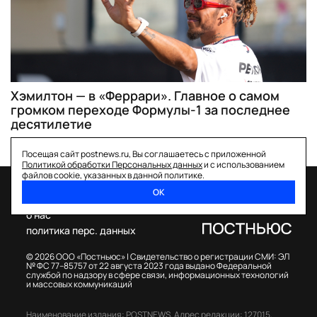
Хэмилтон — в «Феррари». Главное о самом
громком переходе Формулы-1 за последнее
десятилетие
Посещая сайт postnews.ru, Вы соглашаетесь с приложенной
Политикой обработки Персональных данных
и с использованием
файлов cookie, указанных в данной политике.
ОК
спецпроекты
о нас
политика перс. данных
© 2026 ООО «Постньюс» |
Свидетельство о регистрации СМИ: ЭЛ
№ ФС 77–85757 от 22 августа 2023 года выдано Федеральной
службой по надзору в сфере связи, информационных технологий
и массовых коммуникаций
Наименование издания: POSTNEWS,
Адрес редакции: 127015,