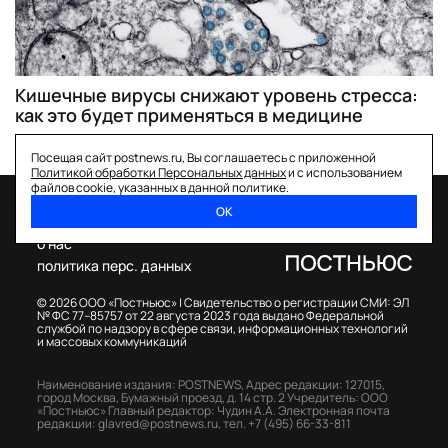
Кишечные вирусы снижают уровень стресса:
как это будет применяться в медицине
Посещая сайт postnews.ru, Вы соглашаетесь с приложенной
Политикой обработки Персональных данных
и с использованием
файлов cookie, указанных в данной политике.
ОК
спецпроекты
о нас
политика перс. данных
© 2026 ООО «Постньюс» |
Свидетельство о регистрации СМИ: ЭЛ
№ ФС 77–85757 от 22 августа 2023 года выдано Федеральной
службой по надзору в сфере связи, информационных технологий
и массовых коммуникаций
Наименование издания: POSTNEWS,
Адрес редакции: 127015,
город Москва, Бумажный проезд, д. 14 стр. 2
Учредитель: ООО
«Постньюс»
Главный редактор: Чудин А.А.
Электронная почта
редакции:
glavred@postnews.ru
,
тел.
+7 (495) 66-33-811