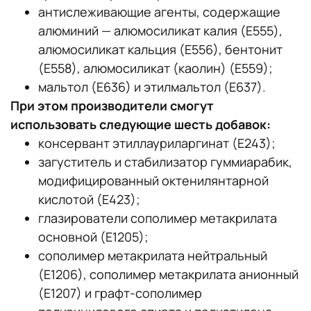
антислеживающие агенты, содержащие
алюминий — алюмосиликат калия (E555),
алюмосиликат кальция (Е556), бентонит
(Е558), алюмосиликат (каолин) (Е559);
мальтол (Е636) и этилмальтол (Е637).
При этом производители смогут
использовать следующие шесть добавок:
консервант этиллауриларгинат (Е243);
загуститель и стабилизатор гуммиарабик,
модифицированный октенилянтарной
кислотой (Е423);
глазирователи сополимер метакрилата
основной (Е1205);
сополимер метакрилата нейтральный
(Е1206), сополимер метакрилата анионный
(Е1207) и графт-сополимер