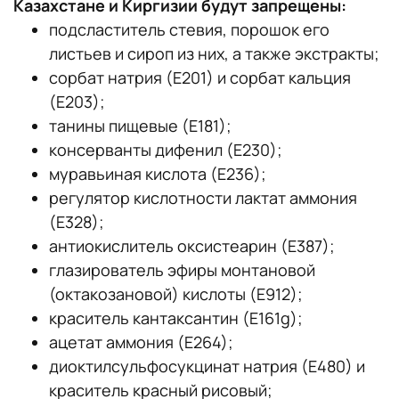
Казахстане и Киргизии будут запрещены:
подсластитель стевия, порошок его
листьев и сироп из них, а также экстракты;
сорбат натрия (Е201) и сорбат кальция
(Е203);
танины пищевые (Е181);
консерванты дифенил (Е230);
муравьиная кислота (Е236);
регулятор кислотности лактат аммония
(Е328);
антиокислитель оксистеарин (Е387);
глазирователь эфиры монтановой
(октакозановой) кислоты (Е912);
краситель кантаксантин (E161g);
ацетат аммония (Е264);
диоктилсульфосукцинат натрия (Е480) и
краситель красный рисовый;