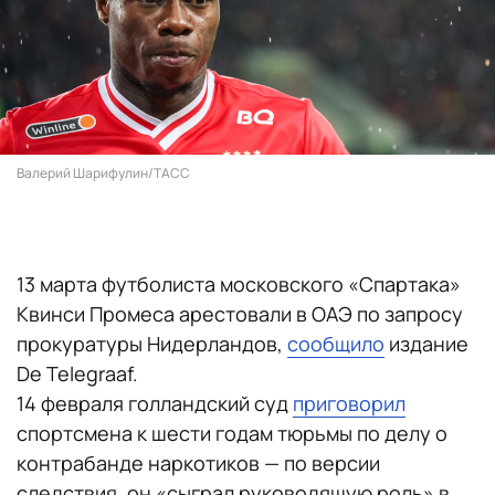
Валерий Шарифулин/ТАСС
13 марта футболиста московского «Спартака»
Квинси Промеса арестовали в ОАЭ по запросу
прокуратуры Нидерландов,
сообщило
издание
De Telegraaf.
14 февраля голландский суд
приговорил
спортсмена к шести годам тюрьмы по делу о
контрабанде наркотиков — по версии
следствия, он «сыграл руководящую роль» в