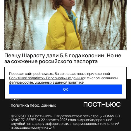
Певцу Шарлоту дали 5,5 года колонии. Но не
за сожжение российского паспорта
Посещая сайт postnews.ru, Вы соглашаетесь с приложенной
Политикой обработки Персональных данных
и с использованием
файлов cookie, указанных в данной политике.
ОК
спецпроекты
о нас
политика перс. данных
© 2026 ООО «Постньюс» |
Свидетельство о регистрации СМИ: ЭЛ
№ ФС 77–85757 от 22 августа 2023 года выдано Федеральной
службой по надзору в сфере связи, информационных технологий
и массовых коммуникаций