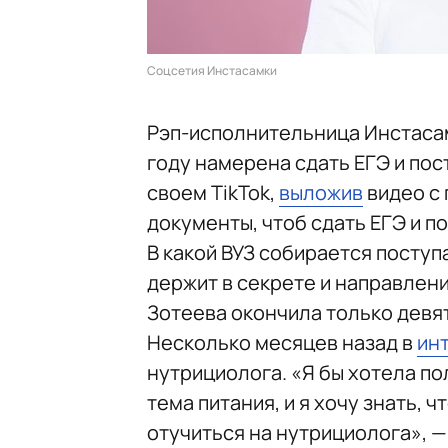
Соцсетия Инстасамки
Рэп-исполнительница Инстасам
году намерена сдать ЕГЭ и пос
своем TikTok,
выложив
видео с 
документы, чтоб сдать ЕГЭ и п
В какой ВУЗ собирается поступ
держит в секрете и направлени
Зотеева окончила только девя
Несколько месяцев назад в
ин
нутрициолога. «Я бы хотела по
тема питания, и я хочу знать, ч
отучиться на нутрициолога», 