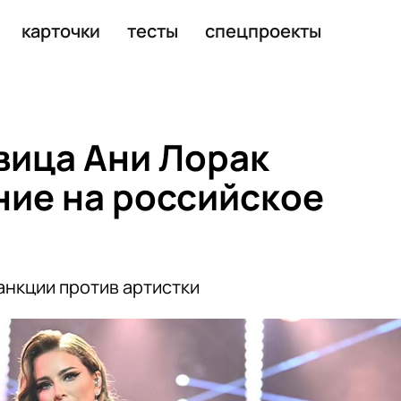
ситет
карточки
тесты
спецпроекты
вица Ани Лорак
ние на российское
санкции против артистки