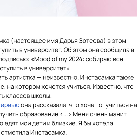
ка (настоящее имя Дарья Зотеева) в этом
тупить в университет. Об этом она сообщила в
подписью: «Mood of my 2024: собираю все
оступить в университет».
ать артистка — неизвестно. Инстасамка также
е, на котором хочется учиться. Известно, что
ть классов школы.
тервью
она рассказала, что хочет отучиться на
лучить образование <...> Меня очень манит
то едят мои дети и близкие. Я бы хотела
— отметила Инстасамка.