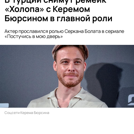
«Холопа» с Керемом
Бюрсином в главной роли
Актер прославился ролью Серкана Болата в сериале
«Постучись в мою дверь»
Соцсети Керема Бюрсина