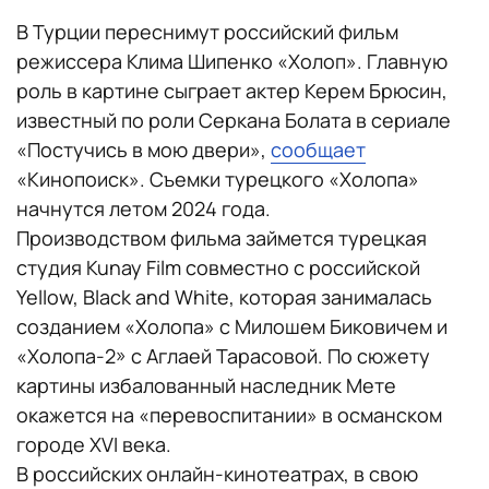
В Турции переснимут российский фильм
режиссера Клима Шипенко «Холоп». Главную
роль в картине сыграет актер Керем Брюсин,
известный по роли Серкана Болата в сериале
«Постучись в мою двери»,
сообщает
«Кинопоиск». Съемки турецкого «Холопа»
начнутся летом 2024 года.
Производством фильма займется турецкая
студия Kunay Film совместно с российской
Yellow, Black and White, которая занималась
созданием «Холопа» с Милошем Биковичем и
«Холопа-2» с Аглаей Тарасовой. По сюжету
картины избалованный наследник Мете
окажется на «перевоспитании» в османском
городе XVI века.
В российских онлайн-кинотеатрах, в свою