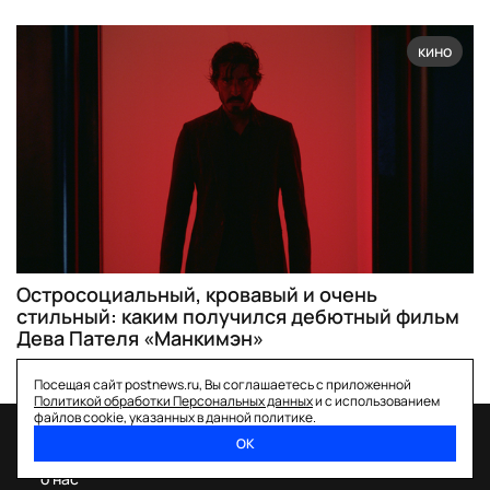
кино
Остросоциальный, кровавый и очень
стильный: каким получился дебютный фильм
Дева Пателя «Манкимэн»
Посещая сайт postnews.ru, Вы соглашаетесь с приложенной
Политикой обработки Персональных данных
и с использованием
файлов cookie, указанных в данной политике.
ОК
спецпроекты
о нас