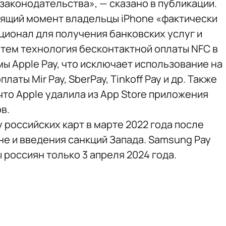
аконодательства», — сказано в публикации.
тоящий момент владельцы iPhone «фактически
ционал для получения банковских услуг и
 тем технология бесконтактной оплаты NFC в
мы Apple Pay, что исключает использование на
аты Mir Pay, SberPay, Tinkoff Pay и др. Также
что Apple удалила из App Store приложения
в.
 российских карт в марте 2022 года после
не и введения санкций Запада. Samsung Pay
россиян только 3 апреля 2024 года.