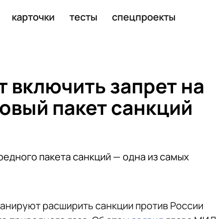
ной оплаты для россиян
карточки
тесты
спецпроекты
т включить запрет на
новый пакет санкций
редного пакета санкций — одна из самых
анируют расширить санкции против России