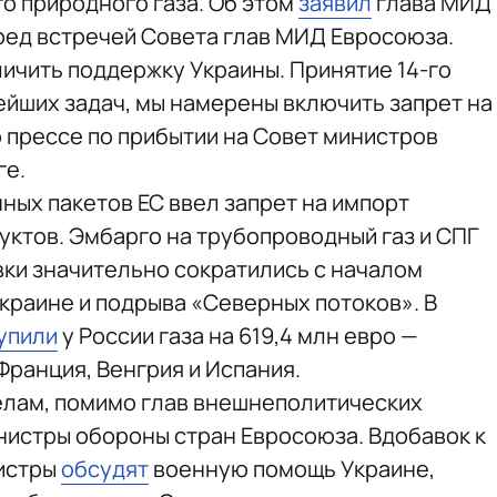
о природного газа. Об этом
заявил
глава МИД
ред встречей Совета глав МИД Евросоюза.
личить поддержку Украины. Принятие 14-го
ейших задач, мы намерены включить запрет на
р прессе по прибытии на Совет министров
ге.
ных пакетов ЕС ввел запрет на импорт
уктов. Эмбарго на трубопроводный газ и СПГ
вки значительно сократились с началом
краине и подрыва «Северных потоков». В
упили
у России газа на 619,4 млн евро —
Франция, Венгрия и Испания.
елам, помимо глав внешнеполитических
инистры обороны стран Евросоюза. Вдобавок к
истры
обсудят
военную помощь Украине,