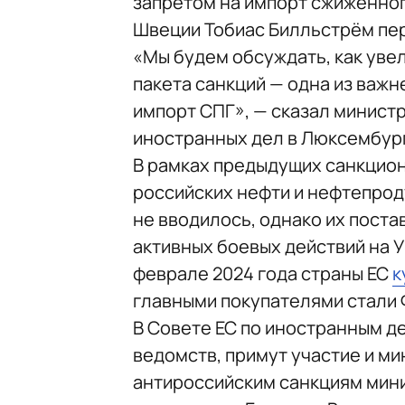
запретом на импорт сжиженног
Швеции Тобиас Билльстрём пе
«Мы будем обсуждать, как уве
пакета санкций — одна из важн
импорт СПГ», — сказал минист
иностранных дел в Люксембур
В рамках предыдущих санкцион
российских нефти и нефтепрод
не вводилось, однако их поста
активных боевых действий на У
феврале 2024 года страны ЕС
к
главными покупателями стали 
В Совете ЕС по иностранным д
ведомств, примут участие и м
антироссийским санкциям мин