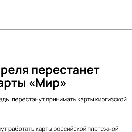
преля перестанет
арты «Мир»
едь, перестанут принимать карты киргизской
нут работать карты российской платежной