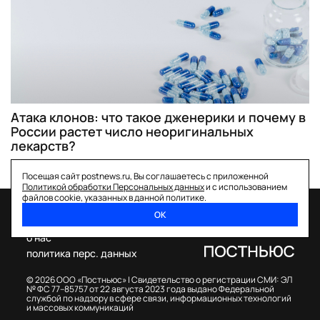
Атака клонов: что такое дженерики и почему в
России растет число неоригинальных
лекарств?
Посещая сайт postnews.ru, Вы соглашаетесь с приложенной
Политикой обработки Персональных данных
и с использованием
файлов cookie, указанных в данной политике.
ОК
спецпроекты
о нас
политика перс. данных
© 2026 ООО «Постньюс» |
Свидетельство о регистрации СМИ: ЭЛ
№ ФС 77–85757 от 22 августа 2023 года выдано Федеральной
службой по надзору в сфере связи, информационных технологий
и массовых коммуникаций