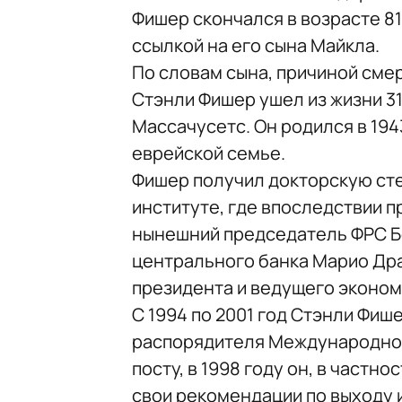
Фишер скончался в возрасте 81
ссылкой на его сына Майкла.
По словам сына, причиной сме
Стэнли Фишер ушел из жизни 31
Массачусетс. Он родился в 194
еврейской семье.
Фишер получил докторскую ст
институте, где впоследствии п
нынешний председатель ФРС Бе
центрального банка Марио Драг
президента и ведущего эконом
С 1994 по 2001 год Стэнли Фи
распорядителя Международног
посту, в 1998 году он, в частн
свои рекомендации по выходу и