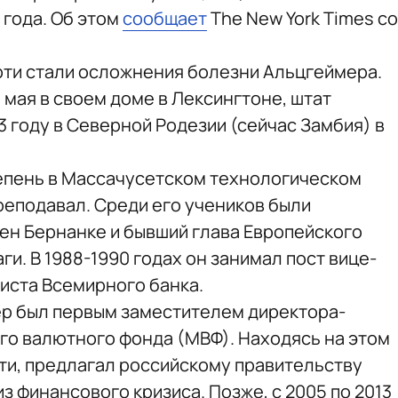
 года. Об этом
сообщает
The New York Times со
рти стали осложнения болезни Альцгеймера.
 мая в своем доме в Лексингтоне, штат
3 году в Северной Родезии (сейчас Замбия) в
епень в Массачусетском технологическом
реподавал. Среди его учеников были
н Бернанке и бывший глава Европейского
и. В 1988-1990 годах он занимал пост вице-
иста Всемирного банка.
шер был первым заместителем директора-
о валютного фонда (МВФ). Находясь на этом
ости, предлагал российскому правительству
з финансового кризиса. Позже, с 2005 по 2013