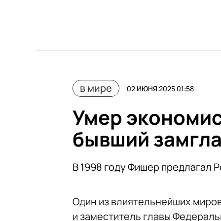
в мире
02 ИЮНЯ 2025 01:58
Умер экономис
бывший замгла
В 1998 году Фишер предлагал Р
Один из влиятельнейших миров
и заместитель главы Федерал