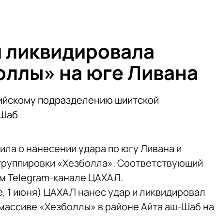
 ликвидировала
оллы» на юге Ливана
рийскому подразделению шиитской
-Шаб
ла о нанесении удара по югу Ливана и
группировки «Хезболла». Соответствующий
м Telegram-канале ЦАХАЛ.
, 1 июня) ЦАХАЛ нанес удар и ликвидировал
массиве «Хезболлы» в районе Айта аш-Шаб на