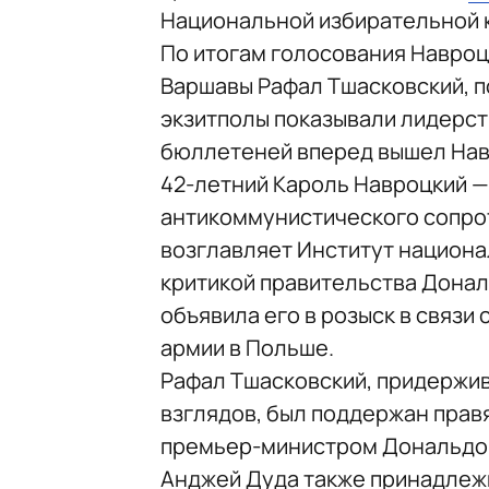
Национальной избирательной 
По итогам голосования Навроцк
Варшавы Рафал Тшасковский, п
экзитполы показывали лидерст
бюллетеней вперед вышел Нав
42-летний Кароль Навроцкий —
антикоммунистического сопрот
возглавляет Институт национа
критикой правительства Дональ
объявила его в розыск в связи
армии в Польше.
Рафал Тшасковский, придержи
взглядов, был поддержан прав
премьер-министром Дональдом
Анджей Дуда также принадлежи