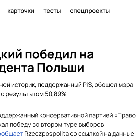
 юге Ливана
карточки
тесты
спецпроекты
кий победил на
дента Польши
ей историк, поддержанный PiS, обошел мэра
 с результатом 50,89%
поддержанный консервативной партией «Право
жал победу во втором туре выборов
ообщает
Rzeczpospolita со ссылкой на данные