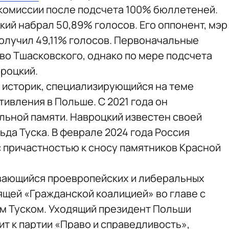
комиссии после подсчета 100% бюллетеней.
ий набрал 50,89% голосов. Его оппонент, мэр
олучил 49,11% голосов. Первоначальные
во Тшасковского, однако по мере подсчета
роцкий.
 историк, специализирующийся на теме
ивления в Польше. С 2021 года он
льной памяти. Навроцкий известен своей
да Туска. В феврале 2024 года Россия
 с причастностью к сносу памятников Красной
вающийся проевропейских и либеральных
ящей «Гражданской коалицией» во главе с
 Туском. Уходящий президент Польши
т к партии «Право и справедливость»,