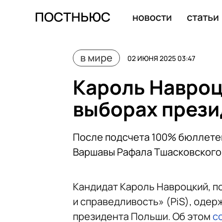
Армия Израиля ликвидировала боевика «Хезболлы» на
новости
статьи
в мире
02 ИЮНЯ 2025 03:47
Кароль Навроц
выборах прези
После подсчета 100% бюллетен
Варшавы Рафала Тшасковского
Кандидат Кароль Навроцкий, 
и справедливость» (PiS), одер
президента Польши. Об этом
с