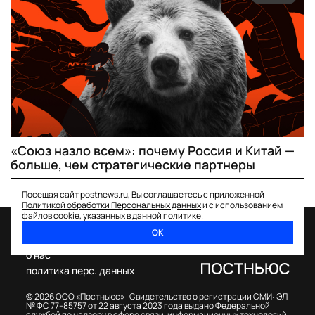
«Союз назло всем»: почему Россия и Китай —
больше, чем стратегические партнеры
Посещая сайт postnews.ru, Вы соглашаетесь с приложенной
Политикой обработки Персональных данных
и с использованием
файлов cookie, указанных в данной политике.
ОК
спецпроекты
о нас
политика перс. данных
© 2026 ООО «Постньюс» |
Свидетельство о регистрации СМИ: ЭЛ
№ ФС 77–85757 от 22 августа 2023 года выдано Федеральной
службой по надзору в сфере связи, информационных технологий