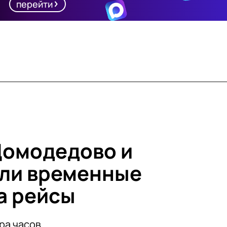
перейти
Домодедово и
яли временные
а рейсы
ра часов