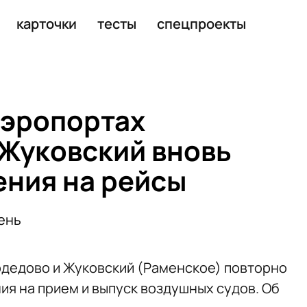
ены ограничения на рейсы
карточки
тесты
спецпроекты
аэропортах
Жуковский вновь
ения на рейсы
ень
дедово и Жуковский (Раменское) повторно
я на прием и выпуск воздушных судов. Об