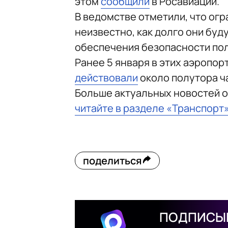
этом
сообщили
в Росавиации.
В ведомстве отметили, что ог
неизвестно, как долго они буд
обеспечения безопасности по
Ранее 5 января в этих аэропор
действовали
около полутора ч
Больше актуальных новостей о
читайте в разделе «Транспорт
поделиться
ПОДПИСЫВ