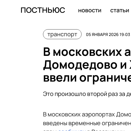
В аэропортах Домодедово и Жуковский временно введ
новости
статьи
транспорт
05 ЯНВАРЯ 2026 19:03
В московских 
Домодедово и 
ввели огранич
Это произошло второй раз за д
В московских аэропортах Домо
введены временные ограничени