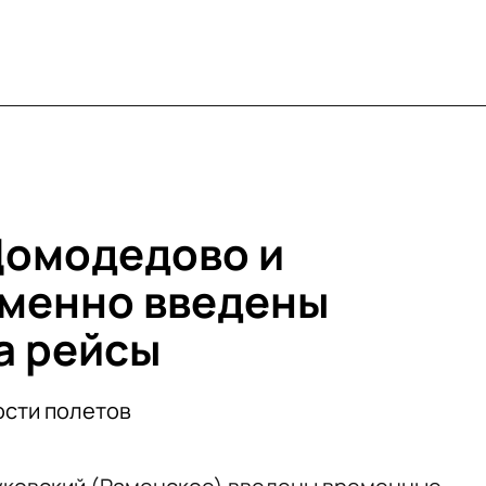
Домодедово и
еменно введены
а рейсы
ости полетов