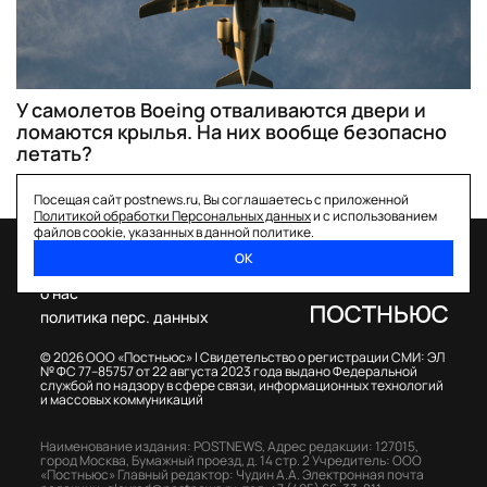
У самолетов Boeing отваливаются двери и
ломаются крылья. На них вообще безопасно
летать?
Посещая сайт postnews.ru, Вы соглашаетесь с приложенной
Политикой обработки Персональных данных
и с использованием
файлов cookie, указанных в данной политике.
ОК
спецпроекты
о нас
политика перс. данных
© 2026 ООО «Постньюс» |
Свидетельство о регистрации СМИ: ЭЛ
№ ФС 77–85757 от 22 августа 2023 года выдано Федеральной
службой по надзору в сфере связи, информационных технологий
и массовых коммуникаций
Наименование издания: POSTNEWS,
Адрес редакции: 127015,
город Москва, Бумажный проезд, д. 14 стр. 2
Учредитель: ООО
«Постньюс»
Главный редактор: Чудин А.А.
Электронная почта