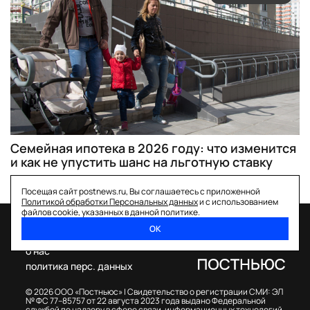
Семейная ипотека в 2026 году: что изменится
и как не упустить шанс на льготную ставку
Посещая сайт postnews.ru, Вы соглашаетесь с приложенной
Политикой обработки Персональных данных
и с использованием
файлов cookie, указанных в данной политике.
ОК
спецпроекты
о нас
политика перс. данных
© 2026 ООО «Постньюс» |
Свидетельство о регистрации СМИ: ЭЛ
№ ФС 77–85757 от 22 августа 2023 года выдано Федеральной
службой по надзору в сфере связи, информационных технологий