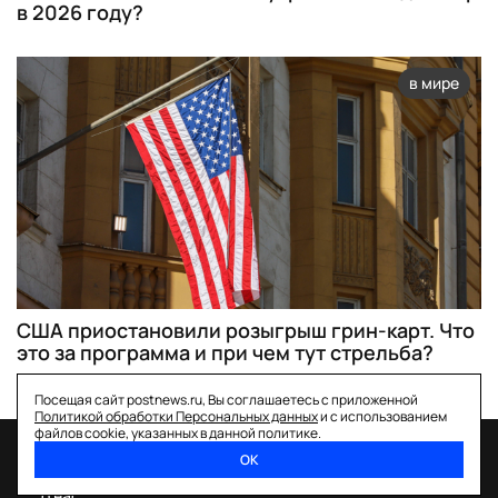
в 2026 году?
в мире
США приостановили розыгрыш грин-карт. Что
это за программа и при чем тут стрельба?
Посещая сайт postnews.ru, Вы соглашаетесь с приложенной
Политикой обработки Персональных данных
и с использованием
файлов cookie, указанных в данной политике.
ОК
спецпроекты
о нас