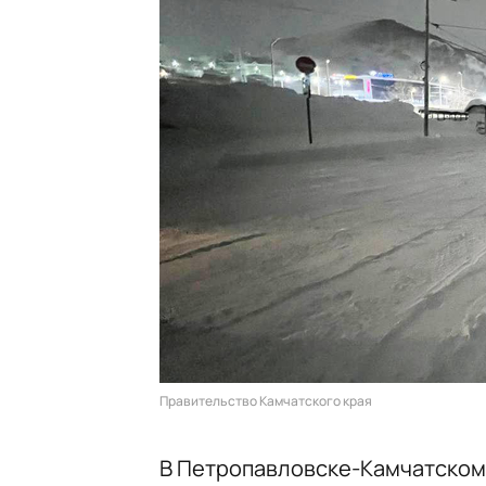
Правительство Камчатского края
В Петропавловске-Камчатском