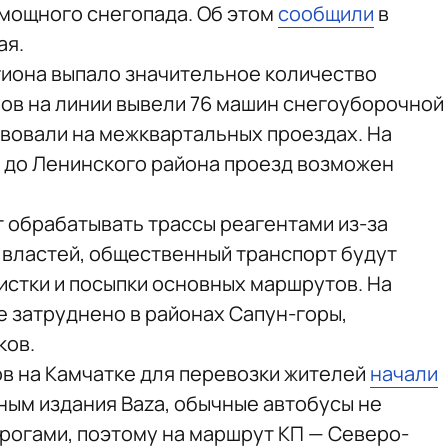
 мощного снегопада. Об этом
сообщили
в
ая.
гиона выпало значительное количество
лов на линии вывели 76 машин снегоуборочной
твовали на межквартальных проездах. На
а до Ленинского района проезд возможен
обрабатывать трассы реагентами из-за
 властей, общественный транспорт будут
истки и посыпки основных маршрутов. На
 затруднено в районах Сапун-горы,
ков.
ов на Камчатке для перевозки жителей
начали
ным издания Baza, обычные автобусы не
рогами, поэтому на маршрут КП — Северо-