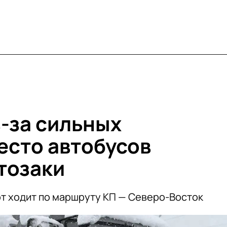
з-за сильных
есто автобусов
тозаки
т ходит по маршруту КП — Северо-Восток