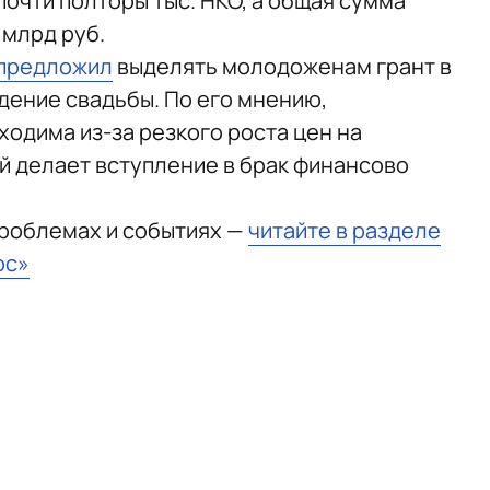
очти полторы тыс. НКО, а общая сумма
 млрд руб.
предложил
выделять молодоженам грант в
едение свадьбы. По его мнению,
одима из-за резкого роста цен на
й делает вступление в брак финансово
проблемах и событиях —
читайте в разделе
юс»