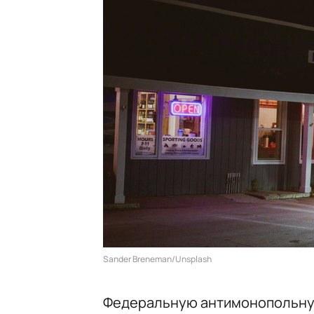
Sander Breneman/Unsplash
Федеральную антимонопольну