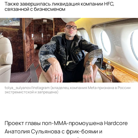
Также завершилась ликвидация компании HFC,
связанной с бизнесменом
tolya_sulyanov/Instagram (владелец компания Meta признана в России
экстремистской и запрещена)
Проект главы поп-ММА-промоушена Hardcore
Анатолия Сульянова с фрик-боями и