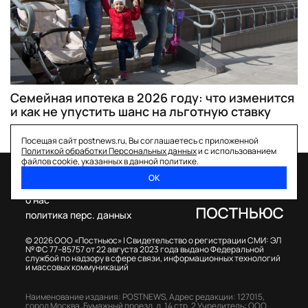
Семейная ипотека в 2026 году: что изменится
и как не упустить шанс на льготную ставку
Посещая сайт postnews.ru, Вы соглашаетесь с приложенной
Политикой обработки Персональных данных
и с использованием
файлов cookie, указанных в данной политике.
ОК
спецпроекты
о нас
политика перс. данных
© 2026 ООО «Постньюс» |
Свидетельство о регистрации СМИ: ЭЛ
№ ФС 77–85757 от 22 августа 2023 года выдано Федеральной
службой по надзору в сфере связи, информационных технологий
и массовых коммуникаций
Наименование издания: POSTNEWS,
Адрес редакции: 127015,
город Москва, Бумажный проезд, д. 14 стр. 2
Учредитель: ООО