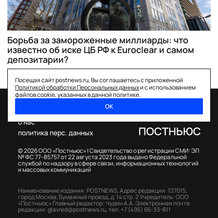
Борьба за замороженные миллиарды: что
известно об иске ЦБ РФ к Euroclear и самом
депозитарии?
Посещая сайт postnews.ru, Вы соглашаетесь с приложенной
Политикой обработки Персональных данных
и с использованием
файлов cookie, указанных в данной политике.
ОК
спецпроекты
о нас
политика перс. данных
© 2026 ООО «Постньюс» |
Свидетельство о регистрации СМИ: ЭЛ
№ ФС 77–85757 от 22 августа 2023 года выдано Федеральной
службой по надзору в сфере связи, информационных технологий
и массовых коммуникаций
Наименование издания: POSTNEWS,
Адрес редакции: 127015,
город Москва, Бумажный проезд, д. 14 стр. 2
Учредитель: ООО
«Постньюс»
Главный редактор: Чудин А.А.
Электронная почта
редакции:
glavred@postnews.ru
,
тел.
+7 (495) 66-33-811