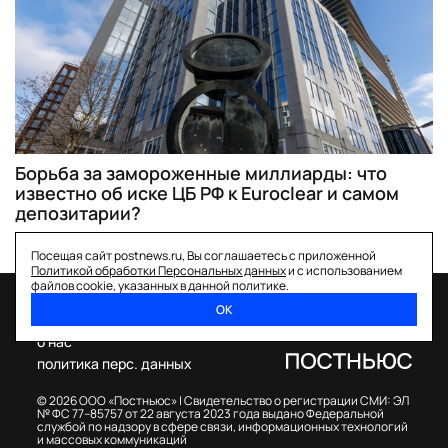
Борьба за замороженные миллиарды: что
известно об иске ЦБ РФ к Euroclear и самом
депозитарии?
Посещая сайт postnews.ru, Вы соглашаетесь с приложенной
Политикой обработки Персональных данных
и с использованием
файлов cookie, указанных в данной политике.
ОК
спецпроекты
о нас
политика перс. данных
© 2026 ООО «Постньюс» |
Свидетельство о регистрации СМИ: ЭЛ
№ ФС 77–85757 от 22 августа 2023 года выдано Федеральной
службой по надзору в сфере связи, информационных технологий
и массовых коммуникаций