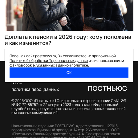
Доплата к пенсии в 2026 году: кому положена
и как изменится?
Посещая сайт postnews.ru, Вы соглашаетесь с приложенной
Политикой обработки Персональных данных
и с использованием
файлов cookie, указанных в данной политике.
ОК
спецпроекты
о нас
политика перс. данных
© 2026 ООО «Постньюс» |
Свидетельство о регистрации СМИ: ЭЛ
№ ФС 77–85757 от 22 августа 2023 года выдано Федеральной
службой по надзору в сфере связи, информационных технологий
и массовых коммуникаций
Наименование издания: POSTNEWS,
Адрес редакции: 127015,
город Москва, Бумажный проезд, д. 14 стр. 2
Учредитель: ООО
«Постньюс»
Главный редактор: Чудин А.А.
Электронная почта
редакции:
glavred@postnews.ru
,
тел.
+7 (495) 66-33-811