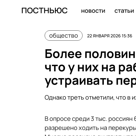
Юрист Порфирьев: за генерацию ИИ-порно будет грози
новости
статьи
общество
22 ЯНВАРЯ 2026 15:36
Более половин
что у них на р
устраивать пе
Однако треть отметили, что в 
В опросе среди 3 тыс. россиян 
разрешено ходить на перекуры