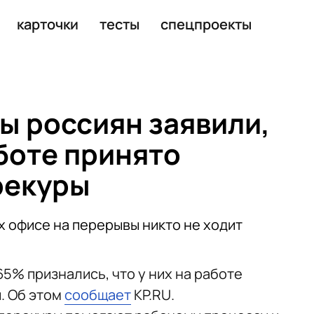
ть уголовная статья
карточки
тесты
спецпроекты
ы россиян заявили,
аботе принято
рекуры
их офисе на перерывы никто не ходит
65% признались, что у них на работе
. Об этом
сообщает
KP.RU.