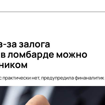
-за залога
 в ломбарде можно
жником
с практически нет, предупредила финаналитик