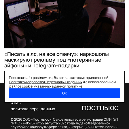
«Писать в лс, на все отвечу»: наркошопы
маскируют рекламу под «потерянные
айфоны» и Telegram-подарки
Посещая сайт postnews.ru, Вы соглашаетесь с приложенной
Политикой обработки Персональных данных
и с использованием
файлов cookie, указанных в данной политике.
ОК
спецпроекты
о нас
политика перс. данных
© 2026 ООО «Постньюс» |
Свидетельство о регистрации СМИ: ЭЛ
№ ФС 77–85757 от 22 августа 2023 года выдано Федеральной
службой по надзору в сфере связи, информационных технологий