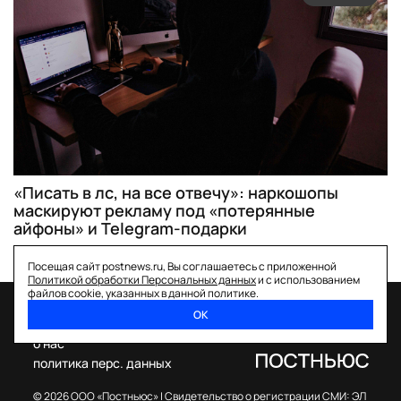
«Писать в лс, на все отвечу»: наркошопы
маскируют рекламу под «потерянные
айфоны» и Telegram-подарки
Посещая сайт postnews.ru, Вы соглашаетесь с приложенной
Политикой обработки Персональных данных
и с использованием
файлов cookie, указанных в данной политике.
ОК
спецпроекты
о нас
политика перс. данных
© 2026 ООО «Постньюс» |
Свидетельство о регистрации СМИ: ЭЛ