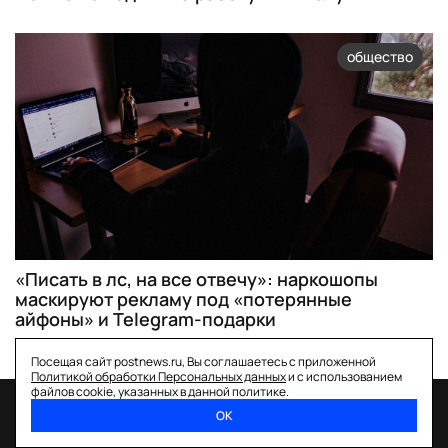
общество
«Писать в лс, на все отвечу»: наркошопы
маскируют рекламу под «потерянные
айфоны» и Telegram-подарки
Посещая сайт postnews.ru, Вы соглашаетесь с приложенной
Политикой обработки Персональных данных
и с использованием
файлов cookie, указанных в данной политике.
ОК
спецпроекты
о нас