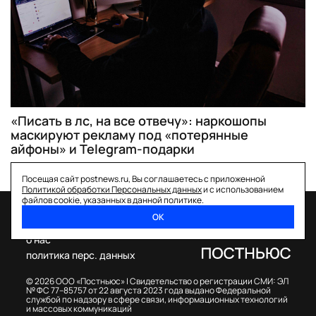
«Писать в лс, на все отвечу»: наркошопы
маскируют рекламу под «потерянные
айфоны» и Telegram-подарки
Посещая сайт postnews.ru, Вы соглашаетесь с приложенной
Политикой обработки Персональных данных
и с использованием
файлов cookie, указанных в данной политике.
ОК
спецпроекты
о нас
политика перс. данных
© 2026 ООО «Постньюс» |
Свидетельство о регистрации СМИ: ЭЛ
№ ФС 77–85757 от 22 августа 2023 года выдано Федеральной
службой по надзору в сфере связи, информационных технологий
и массовых коммуникаций