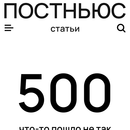
статьи
500
что-то пошло не так