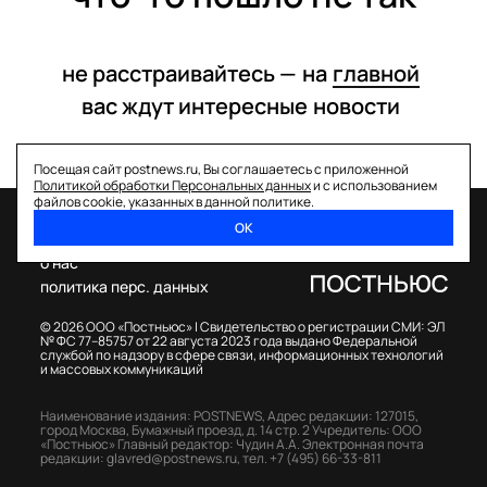
не расстраивайтесь —
на
главной
вас ждут интересные
новости
Посещая сайт postnews.ru, Вы соглашаетесь с приложенной
Политикой обработки Персональных данных
и с использованием
файлов cookie, указанных в данной политике.
ОК
спецпроекты
о нас
политика перс. данных
© 2026 ООО «Постньюс» |
Свидетельство о регистрации СМИ: ЭЛ
№ ФС 77–85757 от 22 августа 2023 года выдано Федеральной
службой по надзору в сфере связи, информационных технологий
и массовых коммуникаций
Наименование издания: POSTNEWS,
Адрес редакции: 127015,
город Москва, Бумажный проезд, д. 14 стр. 2
Учредитель: ООО
«Постньюс»
Главный редактор: Чудин А.А.
Электронная почта
редакции:
glavred@postnews.ru
,
тел.
+7 (495) 66-33-811