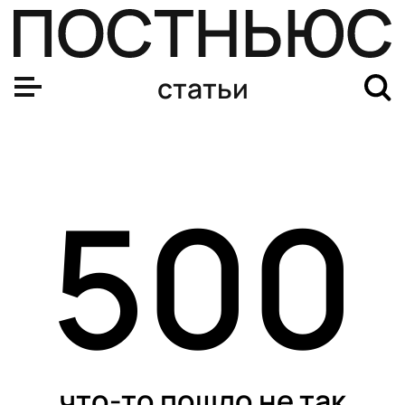
статьи
500
что-то пошло не так