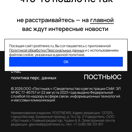
не расстраивайтесь —
на
главной
вас ждут интересные
новости
Посещая сайт postnews.ru, Вы соглашаетесь с приложенной
Политикой обработки Персональных данных
и с использованием
файлов cookie, указанных в данной политике.
ОК
спецпроекты
о нас
политика перс. данных
© 2026 ООО «Постньюс» |
Свидетельство о регистрации СМИ: ЭЛ
№ ФС 77–85757 от 22 августа 2023 года выдано Федеральной
службой по надзору в сфере связи, информационных технологий
и массовых коммуникаций
Наименование издания: POSTNEWS,
Адрес редакции: 127015,
город Москва, Бумажный проезд, д. 14 стр. 2
Учредитель: ООО
«Постньюс»
Главный редактор: Чудин А.А.
Электронная почта
редакции:
glavred@postnews.ru
,
тел.
+7 (495) 66-33-811