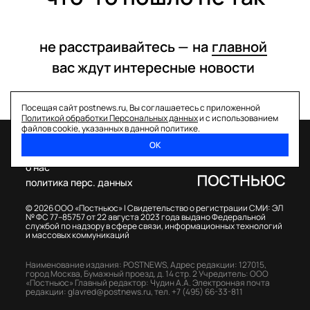
не расстраивайтесь —
на
главной
вас ждут интересные
новости
Посещая сайт postnews.ru, Вы соглашаетесь с приложенной
Политикой обработки Персональных данных
и с использованием
файлов cookie, указанных в данной политике.
ОК
спецпроекты
о нас
политика перс. данных
© 2026 ООО «Постньюс» |
Свидетельство о регистрации СМИ: ЭЛ
№ ФС 77–85757 от 22 августа 2023 года выдано Федеральной
службой по надзору в сфере связи, информационных технологий
и массовых коммуникаций
Наименование издания: POSTNEWS,
Адрес редакции: 127015,
город Москва, Бумажный проезд, д. 14 стр. 2
Учредитель: ООО
«Постньюс»
Главный редактор: Чудин А.А.
Электронная почта
редакции:
glavred@postnews.ru
,
тел.
+7 (495) 66-33-811