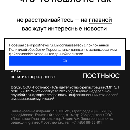
не расстраивайтесь —
на
главной
вас ждут интересные
новости
Посещая сайт postnews.ru, Вы соглашаетесь с приложенной
Политикой обработки Персональных данных
и с использованием
файлов cookie, указанных в данной политике.
ОК
спецпроекты
о нас
политика перс. данных
© 2026 ООО «Постньюс» |
Свидетельство о регистрации СМИ: ЭЛ
№ ФС 77–85757 от 22 августа 2023 года выдано Федеральной
службой по надзору в сфере связи, информационных технологий
и массовых коммуникаций
Наименование издания: POSTNEWS,
Адрес редакции: 127015,
город Москва, Бумажный проезд, д. 14 стр. 2
Учредитель: ООО
«Постньюс»
Главный редактор: Чудин А.А.
Электронная почта
редакции:
glavred@postnews.ru
,
тел.
+7 (495) 66-33-811