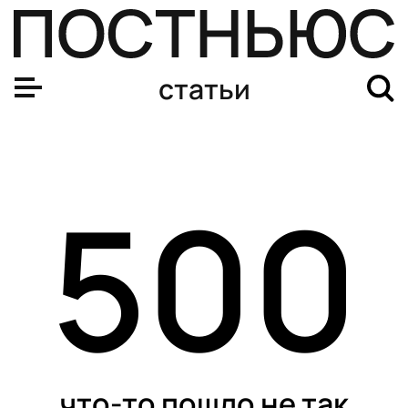
статьи
500
что-то пошло не так