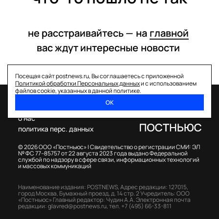
не расстраивайтесь —
на
главной
вас ждут интересные
новости
Посещая сайт postnews.ru, Вы соглашаетесь с приложенной
Политикой обработки Персональных данных
и с использованием
файлов cookie, указанных в данной политике.
ОК
спецпроекты
о нас
политика перс. данных
© 2026 ООО «Постньюс» |
Свидетельство о регистрации СМИ: ЭЛ
№ ФС 77–85757 от 22 августа 2023 года выдано Федеральной
службой по надзору в сфере связи, информационных технологий
и массовых коммуникаций
Наименование издания: POSTNEWS,
Адрес редакции: 127015,
город Москва, Бумажный проезд, д. 14 стр. 2
Учредитель: ООО
«Постньюс»
Главный редактор: Чудин А.А.
Электронная почта
редакции:
glavred@postnews.ru
,
тел.
+7 (495) 66-33-811