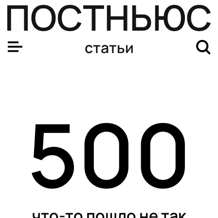
статьи
500
что-то пошло не так