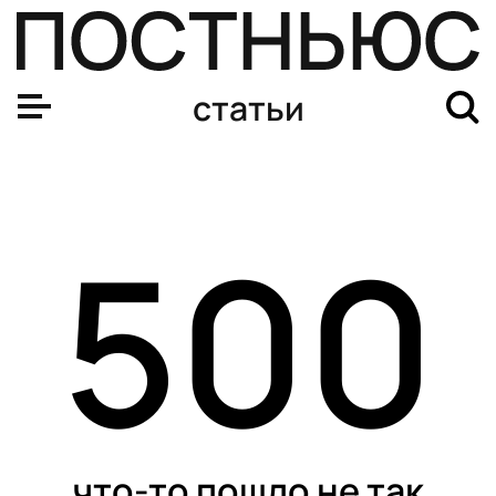
статьи
500
что-то пошло не так