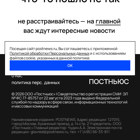
не расстраивайтесь —
на
главной
вас ждут интересные
новости
Посещая сайт postnews.ru, Вы соглашаетесь с приложенной
Политикой обработки Персональных данных
и с использованием
файлов cookie, указанных в данной политике.
ОК
спецпроекты
о нас
политика перс. данных
© 2026 ООО «Постньюс» |
Свидетельство о регистрации СМИ: ЭЛ
№ ФС 77–85757 от 22 августа 2023 года выдано Федеральной
службой по надзору в сфере связи, информационных технологий
и массовых коммуникаций
Наименование издания: POSTNEWS,
Адрес редакции: 127015,
город Москва, Бумажный проезд, д. 14 стр. 2
Учредитель: ООО
«Постньюс»
Главный редактор: Чудин А.А.
Электронная почта
редакции:
glavred@postnews.ru
,
тел.
+7 (495) 66-33-811