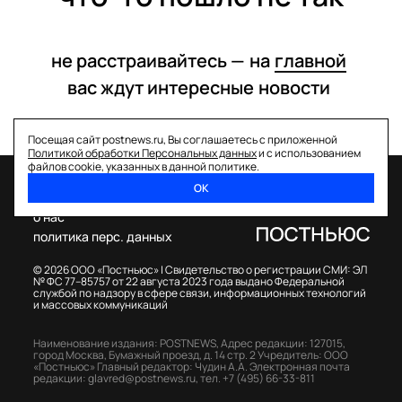
не расстраивайтесь —
на
главной
вас ждут интересные
новости
Посещая сайт postnews.ru, Вы соглашаетесь с приложенной
Политикой обработки Персональных данных
и с использованием
файлов cookie, указанных в данной политике.
ОК
спецпроекты
о нас
политика перс. данных
© 2026 ООО «Постньюс» |
Свидетельство о регистрации СМИ: ЭЛ
№ ФС 77–85757 от 22 августа 2023 года выдано Федеральной
службой по надзору в сфере связи, информационных технологий
и массовых коммуникаций
Наименование издания: POSTNEWS,
Адрес редакции: 127015,
город Москва, Бумажный проезд, д. 14 стр. 2
Учредитель: ООО
«Постньюс»
Главный редактор: Чудин А.А.
Электронная почта
редакции:
glavred@postnews.ru
,
тел.
+7 (495) 66-33-811