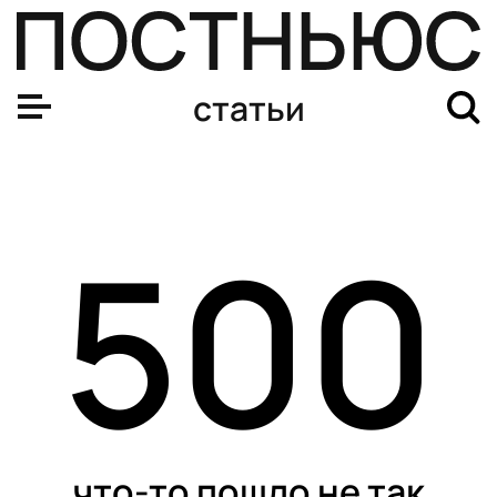
статьи
500
что-то пошло не так