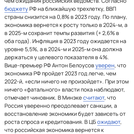
чем ожидания российских ведомств. Согласно
бюджету
РФ на ближайшую трехлетку, ВВП
страны снизится на 0,8% в 2023 году. По плану,
экономика вернется к росту только в 2024-м, а
в 2025-м сохранит темпы развития (+ 2,6% в
оба года). Инфляция в 2023 году ожидается на
уровне 5,5%, а в 2024-м и 2025-м она должна
держаться у целевого показателя в 4%.
Вице-премьер РФ Антон Белоусов
уверен
, что
экономика РФ пройдет 2023 год легче, чем
2022-й, «если ничего не произойдет». При этом
ничего «фатального» власти пока наблюдают,
отмечает чиновник. В Минэке
считают
, что
Россия уверенно преодолевает санкции, а
восстановление экономики будет зависеть от
роста спроса и кредитования. В ЦБ
ожидают
,
что российская экономика вернется к