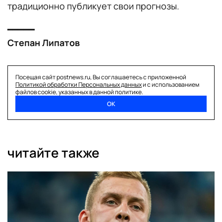
традиционно публикует свои прогнозы.
━━━━━
Степан Липатов
Посещая сайт postnews.ru, Вы соглашаетесь с приложенной
поделиться
Политикой обработки Персональных данных
и с использованием
файлов cookie, указанных в данной политике.
ОК
читайте также