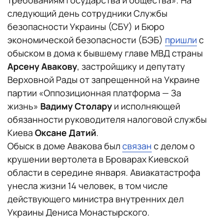
следующий день сотрудники Службы
безопасности Украины (СБУ) и Бюро
экономической безопасности (БЭБ)
пришли
с
обыском в дома к бывшему главе МВД страны
Арсену Авакову
, застройщику и депутату
Верховной Рады от запрещенной на Украине
партии «Оппозиционная платформа — За
жизнь»
Вадиму Столару
и исполняющей
обязанности руководителя налоговой службы
Киева
Оксане Датий
.
Обыск в доме Авакова был
связан
с делом о
крушении вертолета в Броварах Киевской
области в середине января. Авиакатастрофа
унесла жизни 14 человек, в том числе
действующего министра внутренних дел
Украины Дениса Монастырского.