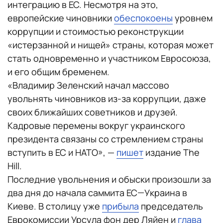
интеграцию в ЕС. Несмотря на это,
европейские чиновники
обеспокоены
уровнем
коррупции и стоимостью реконструкции
«истерзанной и нищей» страны, которая может
стать одновременно и участником Евросоюза,
и его общим бременем.
«Владимир Зеленский начал массово
увольнять чиновников из-за коррупции, даже
своих ближайших советников и друзей.
Кадровые перемены вокруг украинского
президента связаны со стремлением страны
вступить в ЕС и НАТО», —
пишет
издание The
Hill.
Последние увольнения и обыски произошли за
два дня до начала саммита ЕС—Украина в
Киеве. В столицу уже
прибыла
председатель
Еврокомиссии Урсула фон дер Ляйен и
глава