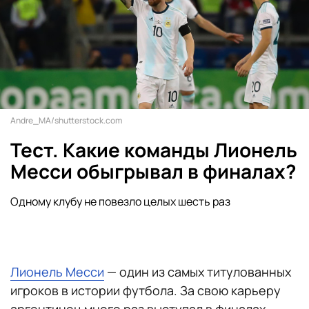
Andre_MA/shutterstock.com
Тест. Какие команды Лионель
Месси обыгрывал в финалах?
Одному клубу не повезло целых шесть раз
Лионель Месси
— один из самых титулованных
игроков в истории футбола. За свою карьеру
аргентинец много раз выступал в финалах