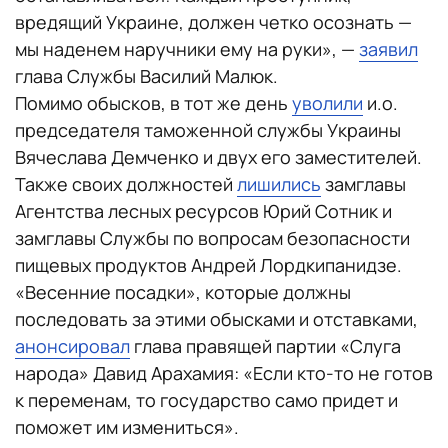
вредящий Украине, должен четко осознать —
мы наденем наручники ему на руки», —
заявил
глава Службы Василий Малюк.
Помимо обысков, в тот же день
уволили
и.о.
председателя таможенной службы Украины
Вячеслава Демченко и двух его заместителей.
Также своих должностей
лишились
замглавы
Агентства лесных ресурсов Юрий Сотник и
замглавы Службы по вопросам безопасности
пищевых продуктов Андрей Лордкипанидзе.
«Весенние посадки», которые должны
последовать за этими обысками и отставками,
анонсировал
глава правящей партии «Слуга
народа» Давид Арахамия: «Если кто-то не готов
к переменам, то государство само придет и
поможет им измениться».