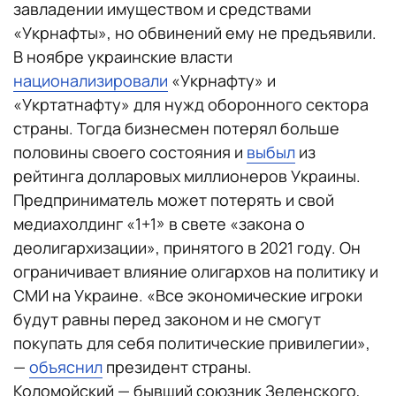
завладении имуществом и средствами
«Укрнафты», но обвинений ему не предъявили.
В ноябре украинские власти
национализировали
«Укрнафту» и
«Укртатнафту» для нужд оборонного сектора
страны. Тогда бизнесмен потерял больше
половины своего состояния и
выбыл
из
рейтинга долларовых миллионеров Украины.
Предприниматель может потерять и свой
медиахолдинг «1+1» в свете «закона о
деолигархизации», принятого в 2021 году. Он
ограничивает влияние олигархов на политику и
СМИ на Украине. «Все экономические игроки
будут равны перед законом и не смогут
покупать для себя политические привилегии»,
—
объяснил
президент страны.
Коломойский — бывший союзник Зеленского,