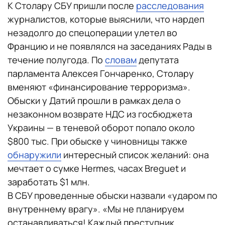
К Столару СБУ пришли после
расследования
журналистов, которые выяснили, что нардеп
незадолго до спецоперации улетел во
Францию и не появлялся на заседаниях Рады в
течение полугода. По
словам
депутата
парламента Алексея Гончаренко, Столару
вменяют «финансирование терроризма».
Обыски у Датий прошли ​​в рамках дела о
незаконном возврате НДС из госбюджета
Украины — в теневой оборот попало около
$800 тыс. При обыске у чиновницы также
обнаружили
интересный список желаний: она
мечтает о сумке Hermes, часах Breguet и
заработать $1 млн.
В СБУ проведенные обыски назвали «ударом по
внутреннему врагу». «Мы не планируем
останавливаться! Каждый преступник,