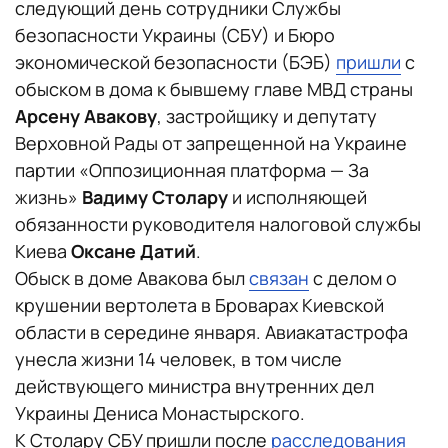
следующий день сотрудники Службы
безопасности Украины (СБУ) и Бюро
экономической безопасности (БЭБ)
пришли
с
обыском в дома к бывшему главе МВД страны
Арсену Авакову
, застройщику и депутату
Верховной Рады от запрещенной на Украине
партии «Оппозиционная платформа — За
жизнь»
Вадиму Столару
и исполняющей
обязанности руководителя налоговой службы
Киева
Оксане Датий
.
Обыск в доме Авакова был
связан
с делом о
крушении вертолета в Броварах Киевской
области в середине января. Авиакатастрофа
унесла жизни 14 человек, в том числе
действующего министра внутренних дел
Украины Дениса Монастырского.
К Столару СБУ пришли после
расследования