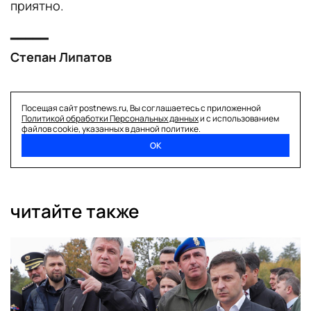
приятно.
━━━━━
Степан Липатов
Посещая сайт postnews.ru, Вы соглашаетесь с приложенной
поделиться
Политикой обработки Персональных данных
и с использованием
файлов cookie, указанных в данной политике.
ОК
читайте также