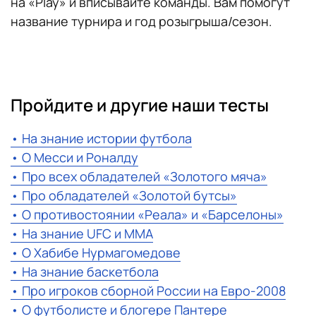
на «Play» и вписывайте команды. Вам помогут
название турнира и год розыгрыша/сезон.
​​Пройдите и другие наши тесты
• На знание истории футбола
• О Месси и Роналду
• Про всех обладателей «Золотого мяча»
• Про обладателей «Золотой бутсы»
• О противостоянии «Реала» и «Барселоны»
• На знание UFC и ММА
• О Хабибе Нурмагомедове
• На знание баскетбола
• Про игроков сборной России на Евро-2008
• О футболисте и блогере Пантере