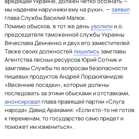
вредящий Украине, должен четко осознать —
мы наденем наручники ему на руки», —
заявил
глава Службы Василий Малюк.
Помимо обысков, в тот же день
уволили
и.о.
председателя таможенной службы Украины
Вячеслава Демченко и двух его заместителей.
Также своих должностей
лишились
замглавы
Агентства лесных ресурсов Юрий Сотник и
замглавы Службы по вопросам безопасности
пищевых продуктов Андрей Лордкипанидзе.
«Весенние посадки», которые должны
последовать за этими обысками и отставками,
анонсировал
глава правящей партии «Слуга
народа» Давид Арахамия: «Если кто-то не готов
к переменам, то государство само придет и
поможет им измениться».