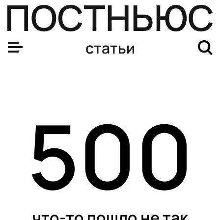
статьи
500
что-то пошло не так