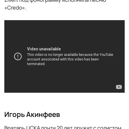
«Credo».
Игорь Акинфеев
Вратарь ЦСКА почти 20 лет дружит с солистом