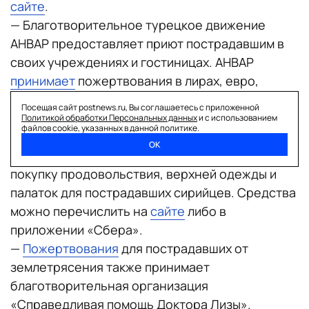
сайте
.
— Благотворительное турецкое движение
AHBAP предоставляет приют пострадавшим в
своих учреждениях и гостиницах. AHBAP
принимает
пожертвования в лирах, евро,
долларах и фунтах стерлингов.
Посещая сайт postnews.ru, Вы соглашаетесь с приложенной
В Сирии:
Политикой обработки Персональных данных
и с использованием
файлов cookie, указанных в данной политике.
— Московская некоммерческая организация
ОК
«Солидарность» собирает 1 млн рублей на
покупку продовольствия, верхней одежды и
палаток для пострадавших сирийцев. Средства
можно перечислить на
сайте
либо в
приложении «Сбера».
—
Пожертвования
для пострадавших от
землетрясения также принимает
благотворительная организация
«Справедливая помощь Доктора Лизы».