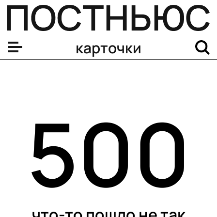
карточки
500
что-то пошло не так