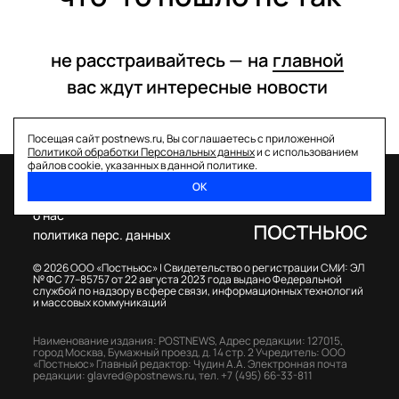
не расстраивайтесь —
на
главной
вас ждут интересные
новости
Посещая сайт postnews.ru, Вы соглашаетесь с приложенной
Политикой обработки Персональных данных
и с использованием
файлов cookie, указанных в данной политике.
ОК
спецпроекты
о нас
политика перс. данных
© 2026 ООО «Постньюс» |
Свидетельство о регистрации СМИ: ЭЛ
№ ФС 77–85757 от 22 августа 2023 года выдано Федеральной
службой по надзору в сфере связи, информационных технологий
и массовых коммуникаций
Наименование издания: POSTNEWS,
Адрес редакции: 127015,
город Москва, Бумажный проезд, д. 14 стр. 2
Учредитель: ООО
«Постньюс»
Главный редактор: Чудин А.А.
Электронная почта
редакции:
glavred@postnews.ru
,
тел.
+7 (495) 66-33-811