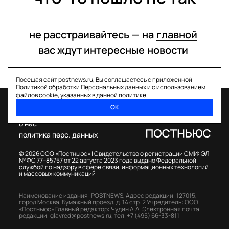
не расстраивайтесь —
на
главной
вас ждут интересные
новости
Посещая сайт postnews.ru, Вы соглашаетесь с приложенной
Политикой обработки Персональных данных
и с использованием
файлов cookie, указанных в данной политике.
ОК
спецпроекты
о нас
политика перс. данных
© 2026 ООО «Постньюс» |
Свидетельство о регистрации СМИ: ЭЛ
№ ФС 77–85757 от 22 августа 2023 года выдано Федеральной
службой по надзору в сфере связи, информационных технологий
и массовых коммуникаций
Наименование издания: POSTNEWS,
Адрес редакции: 127015,
город Москва, Бумажный проезд, д. 14 стр. 2
Учредитель: ООО
«Постньюс»
Главный редактор: Чудин А.А.
Электронная почта
редакции:
glavred@postnews.ru
,
тел.
+7 (495) 66-33-811