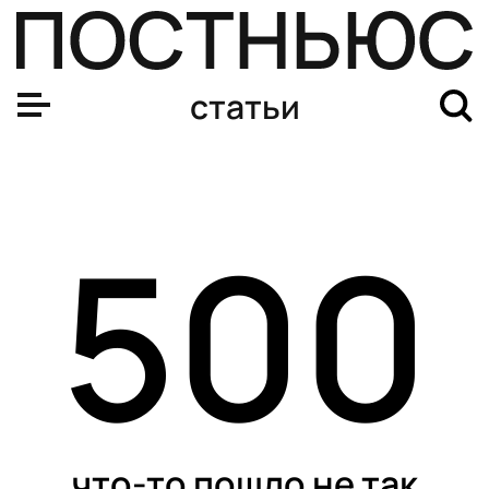
статьи
500
что-то пошло не так