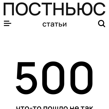
статьи
500
что-то пошло не так