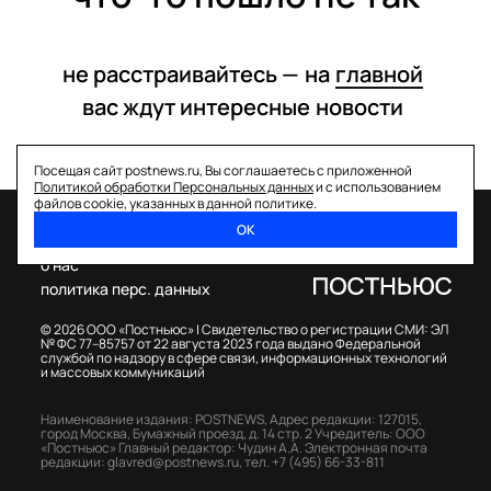
не расстраивайтесь —
на
главной
вас ждут интересные
новости
Посещая сайт postnews.ru, Вы соглашаетесь с приложенной
Политикой обработки Персональных данных
и с использованием
файлов cookie, указанных в данной политике.
ОК
спецпроекты
о нас
политика перс. данных
© 2026 ООО «Постньюс» |
Свидетельство о регистрации СМИ: ЭЛ
№ ФС 77–85757 от 22 августа 2023 года выдано Федеральной
службой по надзору в сфере связи, информационных технологий
и массовых коммуникаций
Наименование издания: POSTNEWS,
Адрес редакции: 127015,
город Москва, Бумажный проезд, д. 14 стр. 2
Учредитель: ООО
«Постньюс»
Главный редактор: Чудин А.А.
Электронная почта
редакции:
glavred@postnews.ru
,
тел.
+7 (495) 66-33-811