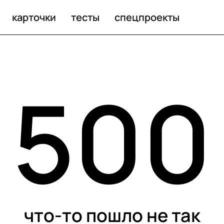
карточки
тесты
спецпроекты
500
что-то пошло не так