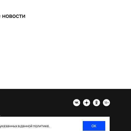
е
новости
х
 указанных в данной политике.
ОК