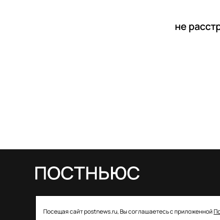
не расст
© 2026 ООО «Постньюс» |
Свидетельство
Посещая сайт postnews.ru, Вы соглашаетесь с приложенной
П
о регистрации СМИ: ЭЛ № ФС 77–85757 от 22 августа