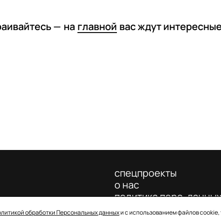
раивайтесь —
на
главной
вас ждут интересны
спецпроекты
о нас
политика перс. данны
олитикой обработки Персональных данных
и с использованием файлов cookie,