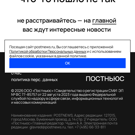
не расстраивайтесь —
на
главной
вас ждут интересные
новости
Посещая сайт postnews.ru, Вы соглашаетесь с приложенной
Политикой обработки Персональных данных
и с использованием
файлов cookie, указанных в данной политике.
ОК
спецпроекты
о нас
политика перс. данных
© 2026 ООО «Постньюс» |
Свидетельство о регистрации СМИ: ЭЛ
№ ФС 77–85757 от 22 августа 2023 года выдано Федеральной
службой по надзору в сфере связи, информационных технологий
и массовых коммуникаций
Наименование издания: POSTNEWS,
Адрес редакции: 127015,
город Москва, Бумажный проезд, д. 14 стр. 2
Учредитель: ООО
«Постньюс»
Главный редактор: Чудин А.А.
Электронная почта
редакции:
glavred@postnews.ru
,
тел.
+7 (495) 66-33-811