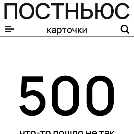
карточки
500
что-то пошло не так