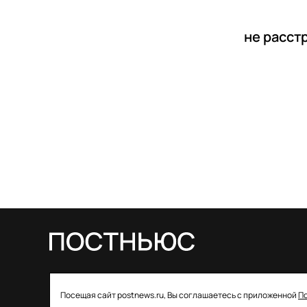
не расст
© 2026 ООО «Постньюс» |
Свидетельство
Посещая сайт postnews.ru, Вы соглашаетесь с приложенной
П
о регистрации СМИ: ЭЛ № ФС 77–85757 от 22 августа