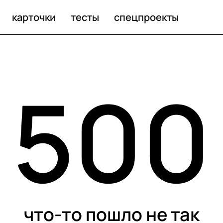
карточки
тесты
спецпроекты
500
что-то пошло не так