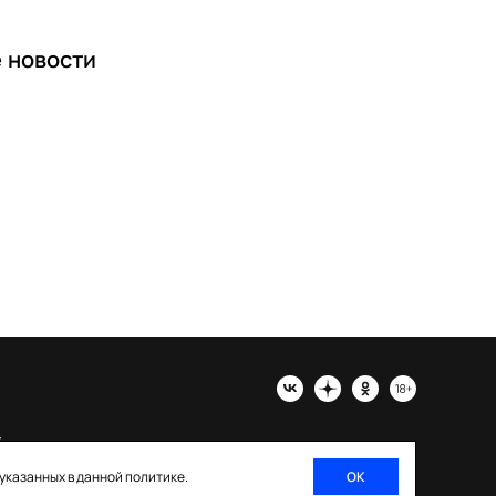
е
новости
х
 указанных в данной политике.
ОК