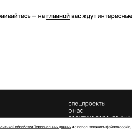
раивайтесь —
на
главной
вас ждут интересны
спецпроекты
о нас
политика перс. данны
олитикой обработки Персональных данных
и с использованием файлов cookie,