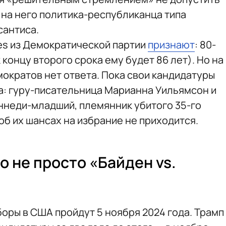
 на него политика-республиканца типа
сантиса.
es из Демократической партии
признают
: 80-
 концу второго срока ему будет 86 лет). Но на
емократов нет ответа. Пока свои кандидатуры
а: гуру-писательница Марианна Уильямсон и
ннеди-младший, племянник убитого 35-го
об их шансах на избрание не приходится.
о не просто «Байден vs.
ры в США пройдут 5 ноября 2024 года. Трамп