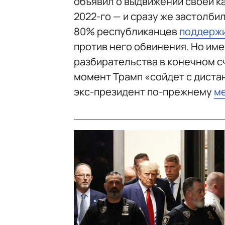
объявил о выдвижении своей ка
2022-го — и сразу же застолби
80% республиканцев
поддерж
против него обвинения. Но и
разбирательства в конечном сче
момент Трамп «сойдет с дистан
экс-президент по-прежнему
м