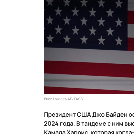
Brian Lawless/AP/TASS
Президент США Джо Байден оф
2024 года. В тандеме с ним 
Камала Харрис, которая когда