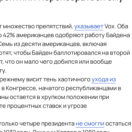
т множество препятствий,
указывает
Vox. Оба
ло 42% американцев одобряют работу Байдена
Семь из десяти американцев, включая
отят, чтобы Байден баллотировался на второй
, что он мало чего добился или вообще
ту.
прежнему висит тень хаотичного
ухода из
 в Конгрессе, начатого республиканцами в
раны остается в хрупком положении при
те процентных ставок и угрозе
только четыре президента
не смогли
остаться