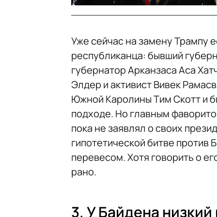
Уже сейчас на замену Трампу е
республиканца: бывший губерн
губернатор Арканзаса Аса Хат
Элдер и активист Вивек Рамас
Южной Каролины Тим Скотт и б
подходе. Но главным фаворито
пока не заявлял о своих прези
гипотетической битве против 
перевесом. Хотя говорить о е
рано.
3. У Байдена низкий