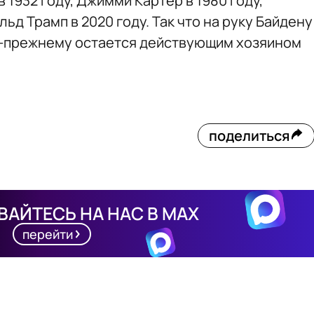
в 1932 году, Джимми Картер в 1980 году,
ьд Трамп в 2020 году. Так что на руку Байдену
 по-прежнему остается действующим хозяином
поделиться
АЙТЕСЬ НА НАС В MAX
перейти