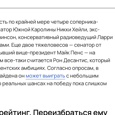
сть по крайней мере четыре соперника-
атор Южной Каролины Никки Хейли, экс-
чинсон, консервативный радиоведущий Ларри
вами. Еще двое тяжеловесов — сенатор от
ывший вице-президент Майк Пенс — на
м все-таки считается Рон Десантис, который
дентских амбициях. Согласно опросам, в
Байдена он
может выиграть
с небольшим
го реальных шансах на победу пока слишком
 рейтинг. Переизбраться ему