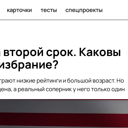
брание?
карточки
тесты
спецпроекты
 второй срок. Каковы
избрание?
рают низкие рейтинги и большой возраст. Но
на, а реальный соперник у него только один