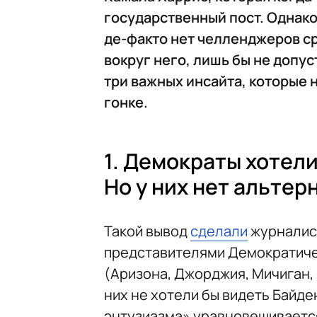
государственный пост. Однак
де-факто нет челленджеров ср
вокруг него, лишь бы не допу
три важных инсайта, которые 
гонке.
1. Демократы хотели
Но у них нет альтер
Такой вывод
сделали
журналист
представителями Демократиче
(Аризона, Джорджия, Мичиган,
них не хотели бы видеть Байде
энтузиазма» уравновешиваетс