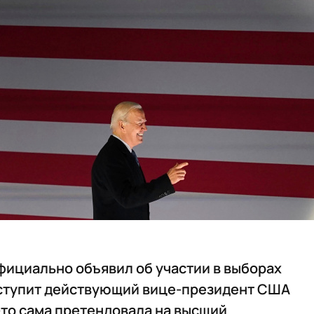
ициально объявил об участии в выборах
выступит действующий вице-президент США
-то сама претендовала на высший