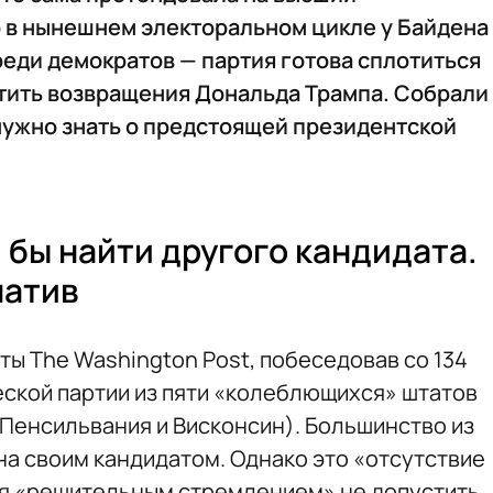
о в нынешнем электоральном цикле у Байдена
еди демократов — партия готова сплотиться
стить возвращения Дональда Трампа. Собрали
нужно знать о предстоящей президентской
 бы найти другого кандидата.
натив
ы The Washington Post, побеседовав со 134
ской партии из пяти «колеблющихся» штатов
 Пенсильвания и Висконсин). Большинство из
на своим кандидатом. Однако это «отсутствие
я «решительным стремлением» не допустить