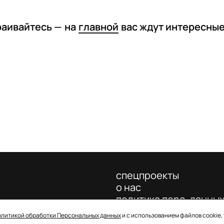
раивайтесь —
на
главной
вас ждут интересны
спецпроекты
о нас
политика перс. данны
олитикой обработки Персональных данных
и с использованием файлов cookie,