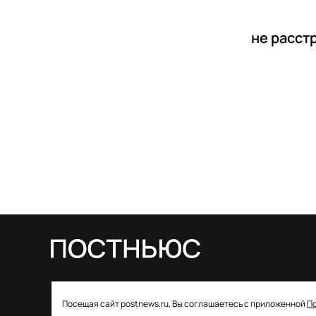
не расст
© 2026 ООО «Постньюс» |
Свидетельство
Посещая сайт postnews.ru, Вы соглашаетесь с приложенной
П
о регистрации СМИ: ЭЛ № ФС 77–85757 от 22 августа