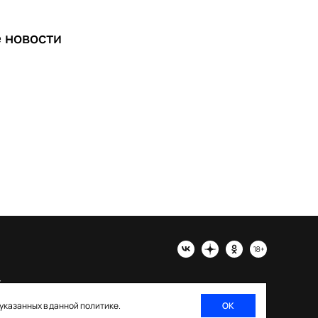
е
новости
х
 указанных в данной политике.
ОК