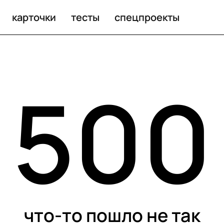
карточки
тесты
спецпроекты
500
что-то пошло не так