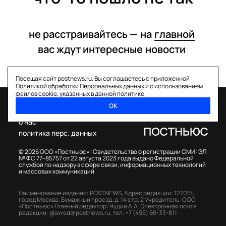
не расстраивайтесь —
на
главной
вас ждут интересные
новости
Посещая сайт postnews.ru, Вы соглашаетесь с приложенной
Политикой обработки Персональных данных
и с использованием
файлов cookie, указанных в данной политике.
ОК
спецпроекты
о нас
политика перс. данных
© 2026 ООО «Постньюс» |
Свидетельство о регистрации СМИ: ЭЛ
№ ФС 77–85757 от 22 августа 2023 года выдано Федеральной
службой по надзору в сфере связи, информационных технологий
и массовых коммуникаций
Наименование издания: POSTNEWS,
Адрес редакции: 127015,
город Москва, Бумажный проезд, д. 14 стр. 2
Учредитель: ООО
«Постньюс»
Главный редактор: Чудин А.А.
Электронная почта
редакции:
glavred@postnews.ru
,
тел.
+7 (495) 66-33-811