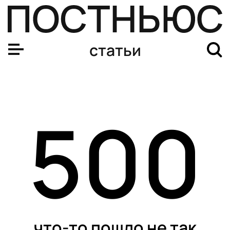
статьи
500
что-то пошло не так