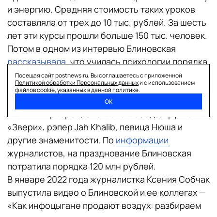
и энергию. Средняя стоимость таких уроков
составляла от трех до 10 тыс. рублей. За шесть
лет эти курсы прошли больше 150 тыс. человек.
Потом в одном из интервью Блиновская
рассказывала
, что училась психологии порядка
десяти лет в разных учреждениях.
Посещая сайт postnews.ru, Вы соглашаетесь с приложенной
Политикой обработки Персональных данных
и с использованием
В 2021 году Блиновская отметила 40-летний
файлов cookie, указанных в данной политике.
юбилей в отеле на Алтае. Там выступали
ОК
Филипп Киркоров, Светлана Лобода, группа
«Звери», рэпер Jah Khalib, певица Нюша и
другие знаменитости. По
информации
журналистов, на празднование Блиновская
потратила порядка 120 млн рублей.
В январе 2022 года журналистка Ксения Собчак
выпустила видео о Блиновской и ее коллегах —
«Как инфоцыгане продают воздух: разбираем