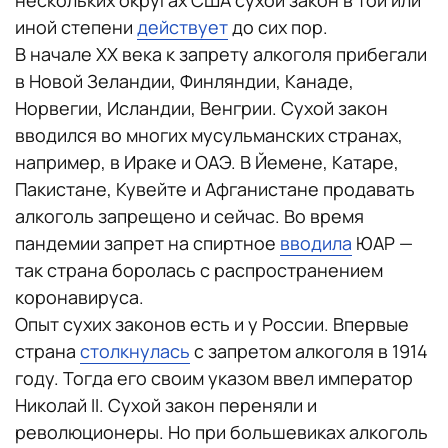
иной степени
действует
до сих пор.
В начале XX века к запрету алкоголя прибегали
в Новой Зеландии, Финляндии, Канаде,
Норвегии, Исландии, Венгрии. Сухой закон
вводился во многих мусульманских странах,
например, в Ираке и ОАЭ. В Йемене, Катаре,
Пакистане, Кувейте и Афганистане продавать
алкоголь запрещено и сейчас. Во время
пандемии запрет на спиртное
вводила
ЮАР —
так страна боролась с распространением
коронавируса.
Опыт сухих законов есть и у России. Впервые
страна
столкнулась
с запретом алкоголя в 1914
году. Тогда его своим указом ввел император
Николай II. Сухой закон переняли и
революционеры. Но при большевиках алкоголь