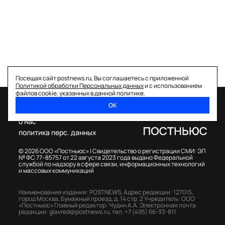
Посещая сайт postnews.ru, Вы соглашаетесь с приложенной
Политикой обработки Персональных данных
и с использованием
файлов cookie, указанных в данной политике.
ОК
спецпроекты
о нас
политика перс. данных
© 2026 ООО «Постньюс» |
Свидетельство о регистрации СМИ: ЭЛ
№ ФС 77–85757 от 22 августа 2023 года выдано Федеральной
службой по надзору в сфере связи, информационных технологий
и массовых коммуникаций
Наименование издания: POSTNEWS,
Адрес редакции: 127015,
город Москва, Бумажный проезд, д. 14 стр. 2
Учредитель: ООО
«Постньюс»
Главный редактор: Чудин А.А.
Электронная почта
редакции:
glavred@postnews.ru
,
тел.
+7 (495) 66-33-811